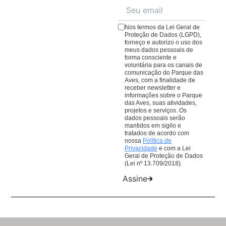
para ter uma conexão ainda mais imersiva com a
cardápio repleto de pratos e quitutes para todos os
natureza.
gostos.
Veja o cardápio aqui
;
Nos termos da Lei Geral de
O
Café da Praça
, com cafés, lanches e sobremesas
Proteção de Dados (LGPD),
forneço e autorizo o uso dos
para comer ou levar. Lembrando que todas as
meus dados pessoais de
compras em nossos restaurantes ajudam nosso
forma consciente e
voluntária para os canais de
trabalho de conservação de aves da Mata Atlântica.
comunicação do Parque das
Aves, com a finalidade de
receber newsletter e
informações sobre o Parque
das Aves, suas atividades,
projetos e serviços. Os
dados pessoais serão
mantidos em sigilo e
tratados de acordo com
nossa
Política de
Privacidade
e com a Lei
Geral de Proteção de Dados
(Lei nº 13.709/2018).
Assine