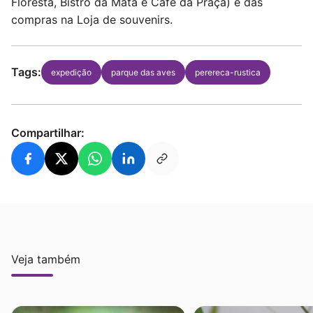
Floresta, Bistrô da Mata e Café da Praça) e das
compras na Loja de souvenirs.
Tags:
expedição
parque das aves
perereca-rustica
Compartilhar:
Veja também