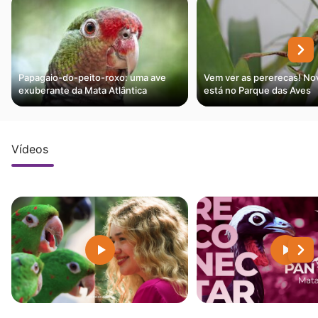
Papagaio-do-peito-roxo: uma ave
Vem ver as pererecas! Nov
exuberante da Mata Atlântica
está no Parque das Aves
Vídeos