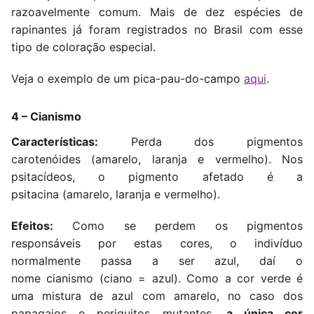
razoavelmente comum. Mais de dez espécies de
rapinantes já foram registrados no Brasil com esse
tipo de coloração especial.
Veja o exemplo de um pica-pau-do-campo
aqui
.
4 – Cianismo
Características:
Perda dos pigmentos
carotenóides (amarelo, laranja e vermelho). Nos
psitacídeos, o pigmento afetado é a
psitacina (amarelo, laranja e vermelho).
Efeitos:
Como se perdem os pigmentos
responsáveis por estas cores, o indivíduo
normalmente passa a ser azul, daí o
nome cianismo (ciano = azul). Como a cor verde é
uma mistura de azul com amarelo, no caso dos
papagaios e periquitos mutantes,
a única cor