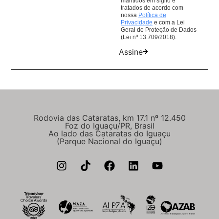
mantidos em sigilo e
tratados de acordo com
nossa
Política de
Privacidade
e com a Lei
Geral de Proteção de Dados
(Lei nº 13.709/2018).
Assine
Rodovia das Cataratas, km 17.1 nº 12.450
Foz do Iguaçu/PR, Brasil
Ao lado das Cataratas do Iguaçu
(Parque Nacional do Iguaçu)