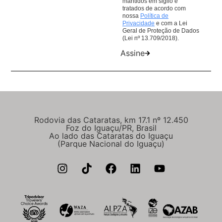
mantidos em sigilo e
tratados de acordo com
nossa
Política de
Privacidade
e com a Lei
Geral de Proteção de Dados
(Lei nº 13.709/2018).
Assine
Rodovia das Cataratas, km 17.1 nº 12.450
Foz do Iguaçu/PR, Brasil
Ao lado das Cataratas do Iguaçu
(Parque Nacional do Iguaçu)