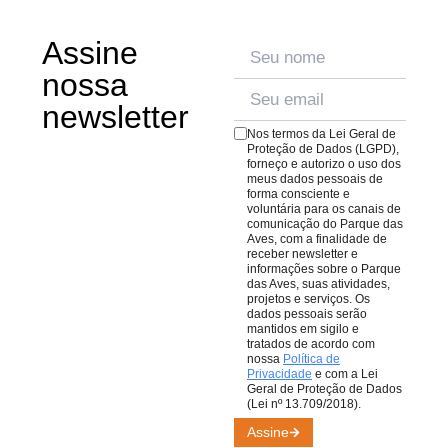
tendem a ficar mais abrigadas, principalmente em dias
todos os paladares.
Veja o cardápio aqui
;
de frio. A vegetação fica linda, e os visitantes costumam
Assine
O
Bistrô da Mata
, no meio da trilha, oferecendo um
se vestir com capas ou então aproveitar para ter uma
espaço para uma pausa no passeio, conta com cardápio
nossa
conexão ainda mais imersiva com a natureza.
repleto de pratos e quitutes para todos os gostos.
Veja o
newsletter
cardápio aqui
;
Nos termos da Lei Geral de
O
Café da Praça
, com cafés, lanches e sobremesas
Proteção de Dados (LGPD),
forneço e autorizo o uso dos
para comer ou levar. Lembrando que todas as compras
meus dados pessoais de
em nossos restaurantes ajudam nosso trabalho de
forma consciente e
voluntária para os canais de
conservação de aves da Mata Atlântica.
comunicação do Parque das
Aves, com a finalidade de
receber newsletter e
informações sobre o Parque
das Aves, suas atividades,
projetos e serviços. Os
dados pessoais serão
mantidos em sigilo e
tratados de acordo com
nossa
Política de
Privacidade
e com a Lei
Geral de Proteção de Dados
(Lei nº 13.709/2018).
Assine