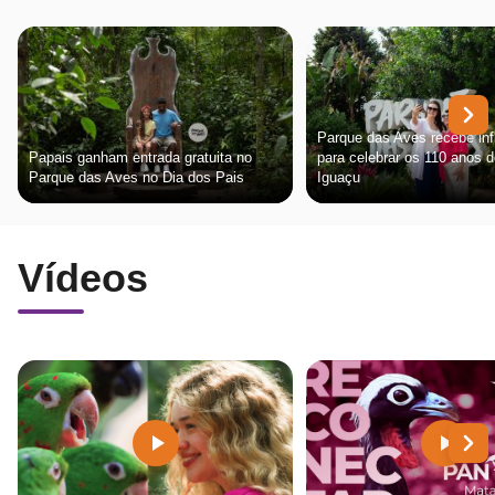
Parque das Aves recebe inf
Papais ganham entrada gratuita no
para celebrar os 110 anos 
Parque das Aves no Dia dos Pais
Iguaçu
Vídeos