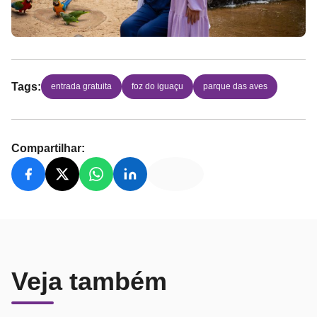
Tags:
entrada gratuita
foz do iguaçu
parque das aves
Compartilhar:
Veja também