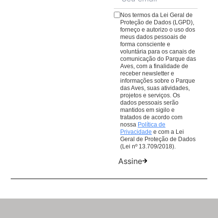
gostos.
Veja o cardápio aqui
;
Nos termos da Lei Geral de
O
Café da Praça
, com cafés, lanches e sobremesas
Proteção de Dados (LGPD),
forneço e autorizo o uso dos
para comer ou levar. Lembrando que todas as
meus dados pessoais de
compras em nossos restaurantes ajudam nosso
forma consciente e
voluntária para os canais de
trabalho de conservação de aves da Mata Atlântica.
comunicação do Parque das
Aves, com a finalidade de
receber newsletter e
informações sobre o Parque
das Aves, suas atividades,
projetos e serviços. Os
dados pessoais serão
mantidos em sigilo e
tratados de acordo com
nossa
Política de
Privacidade
e com a Lei
Geral de Proteção de Dados
(Lei nº 13.709/2018).
Assine