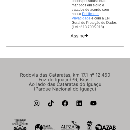
dados pessoais serão
mantidos em sigilo e
tratados de acordo com
nossa
Política de
Privacidade
e com a Lei
Geral de Proteção de Dados
(Lei nº 13.709/2018).
Assine
Rodovia das Cataratas, km 17.1 nº 12.450
Foz do Iguaçu/PR, Brasil
Ao lado das Cataratas do Iguaçu
(Parque Nacional do Iguaçu)