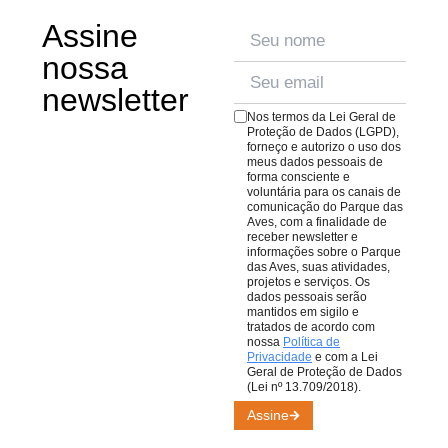
de frio. A vegetação fica linda, e os visitantes costumam
Assine
O
Bistrô da Mata
, no meio da trilha, oferecendo um
se vestir com capas ou então aproveitar para ter uma
espaço para uma pausa no passeio, conta com cardápio
nossa
conexão ainda mais imersiva com a natureza.
repleto de pratos e quitutes para todos os gostos.
Veja o
newsletter
cardápio aqui
;
Nos termos da Lei Geral de
O
Café da Praça
, com cafés, lanches e sobremesas
Proteção de Dados (LGPD),
forneço e autorizo o uso dos
para comer ou levar. Lembrando que todas as compras
meus dados pessoais de
em nossos restaurantes ajudam nosso trabalho de
forma consciente e
voluntária para os canais de
conservação de aves da Mata Atlântica.
comunicação do Parque das
Aves, com a finalidade de
receber newsletter e
informações sobre o Parque
das Aves, suas atividades,
projetos e serviços. Os
dados pessoais serão
mantidos em sigilo e
tratados de acordo com
nossa
Política de
Privacidade
e com a Lei
Geral de Proteção de Dados
(Lei nº 13.709/2018).
Assine