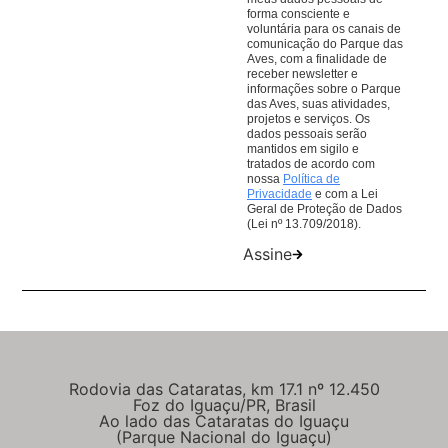
compras em nossos restaurantes ajudam nosso
forma consciente e
voluntária para os canais de
trabalho de conservação de aves da Mata Atlântica.
comunicação do Parque das
Aves, com a finalidade de
receber newsletter e
informações sobre o Parque
das Aves, suas atividades,
projetos e serviços. Os
dados pessoais serão
mantidos em sigilo e
tratados de acordo com
nossa
Política de
Privacidade
e com a Lei
Geral de Proteção de Dados
(Lei nº 13.709/2018).
Assine
Rodovia das Cataratas, km 17.1 nº 12.450
Foz do Iguaçu/PR, Brasil
Ao lado das Cataratas do Iguaçu
(Parque Nacional do Iguaçu)