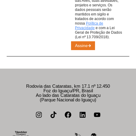
das Aves, suas atividades,
projetos e serviços. Os
dados pessoais serão
mantidos em sigilo e
tratados de acordo com
nossa
Política de
Privacidade
e com a Lei
Geral de Proteção de Dados
(Lei nº 13.709/2018).
Assine
Rodovia das Cataratas, km 17.1 nº 12.450
Foz do Iguaçu/PR, Brasil
Ao lado das Cataratas do Iguaçu
(Parque Nacional do Iguaçu)