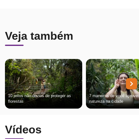
Veja também
10 jeitos não-óbvios de proteger as
7 maneiras de você aprovei
florestas
natureza na cidade
Vídeos