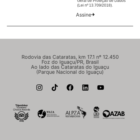
Geral de Proteção de Dados
(Lei nº 13.709/2018).
Assine
Rodovia das Cataratas, km 17.1 nº 12.450
Foz do Iguaçu/PR, Brasil
Ao lado das Cataratas do Iguaçu
(Parque Nacional do Iguaçu)