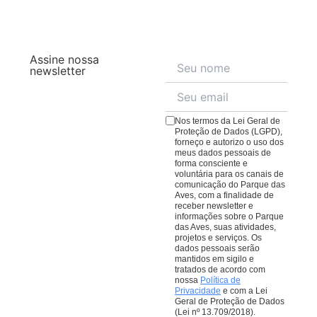
compras na loja ajudam nosso trabalho de
chuva. Muitas aves inclusive se divertem com a chuva,
trilha, com uma variedade de pratos compostos por
conservação de aves da Mata Atlântica.
principalmente em dias quentes, e dão um show.
ingredientes frescos da Mata Atlântica para agradar a
Outras tendem a ficar mais abrigadas, principalmente
todos os paladares.
Veja o cardápio aqui
;
em dias de frio. A vegetação fica linda, e os visitantes
Assine nossa
O
Bistrô da Mata
, no meio da trilha, oferecendo um
costumam se vestir com capas ou então aproveitar
newsletter
espaço para uma pausa no passeio, conta com
para ter uma conexão ainda mais imersiva com a
cardápio repleto de pratos e quitutes para todos os
natureza.
gostos.
Veja o cardápio aqui
;
Nos termos da Lei Geral de
O
Café da Praça
, com cafés, lanches e sobremesas
Proteção de Dados (LGPD),
forneço e autorizo o uso dos
para comer ou levar. Lembrando que todas as
meus dados pessoais de
compras em nossos restaurantes ajudam nosso
forma consciente e
voluntária para os canais de
trabalho de conservação de aves da Mata Atlântica.
comunicação do Parque das
Aves, com a finalidade de
receber newsletter e
informações sobre o Parque
das Aves, suas atividades,
projetos e serviços. Os
dados pessoais serão
mantidos em sigilo e
tratados de acordo com
nossa
Política de
Privacidade
e com a Lei
Geral de Proteção de Dados
(Lei nº 13.709/2018).