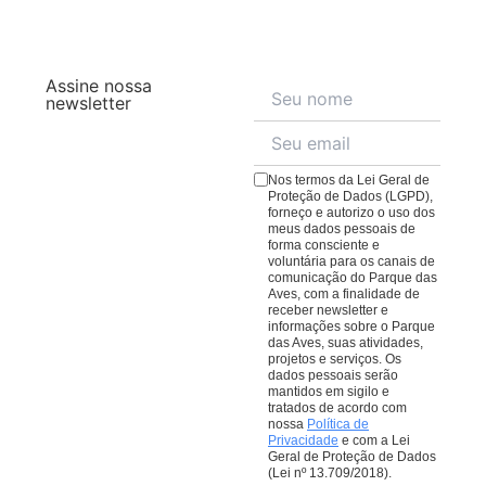
compras na loja ajudam nosso trabalho de
chuva. Muitas aves inclusive se divertem com a chuva,
trilha, com uma variedade de pratos compostos por
conservação de aves da Mata Atlântica.
principalmente em dias quentes, e dão um show.
ingredientes frescos da Mata Atlântica para agradar a
Outras tendem a ficar mais abrigadas, principalmente
todos os paladares.
Veja o cardápio aqui
;
em dias de frio. A vegetação fica linda, e os visitantes
Assine nossa
O
Bistrô da Mata
, no meio da trilha, oferecendo um
costumam se vestir com capas ou então aproveitar
newsletter
espaço para uma pausa no passeio, conta com
para ter uma conexão ainda mais imersiva com a
cardápio repleto de pratos e quitutes para todos os
natureza.
gostos.
Veja o cardápio aqui
;
Nos termos da Lei Geral de
O
Café da Praça
, com cafés, lanches e sobremesas
Proteção de Dados (LGPD),
forneço e autorizo o uso dos
para comer ou levar. Lembrando que todas as
meus dados pessoais de
compras em nossos restaurantes ajudam nosso
forma consciente e
voluntária para os canais de
trabalho de conservação de aves da Mata Atlântica.
comunicação do Parque das
Aves, com a finalidade de
receber newsletter e
informações sobre o Parque
das Aves, suas atividades,
projetos e serviços. Os
dados pessoais serão
mantidos em sigilo e
tratados de acordo com
nossa
Política de
Privacidade
e com a Lei
Geral de Proteção de Dados
(Lei nº 13.709/2018).