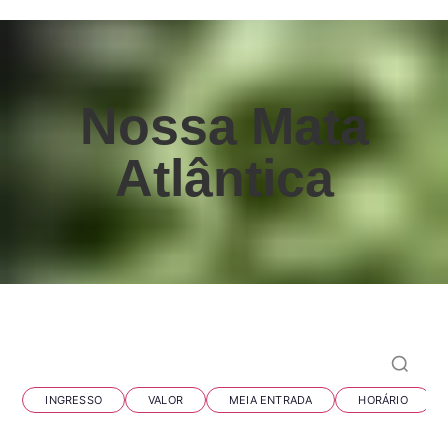
Nossa Mata
Atlântica
Perguntas frequentes
INGRESSO
VALOR
MEIA ENTRADA
HORÁRIO
O Parque das Aves tem loja de souvenirs?