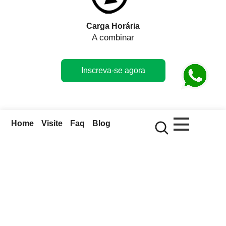
Carga Horária
A combinar
Inscreva-se agora
Home
Visite
Faq
Blog
Saiba mais:
Sobre o Parque das Aves
História
Nosso trabalho
Governança e transparência