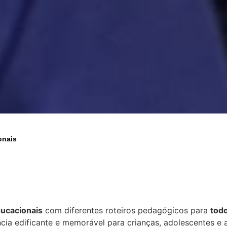
onais
ducacionais
com diferentes roteiros pedagógicos para
todo
ncia edificante e memorável para crianças, adolescentes e a