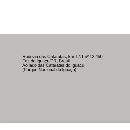
Rodovia das Cataratas, km 17.1 nº 12.450
Foz do Iguaçu/PR, Brasil
Ao lado das Cataratas do Iguaçu
(Parque Nacional do Iguaçu)
Parcerias comerciais
Imprensa e parceiros
Polític