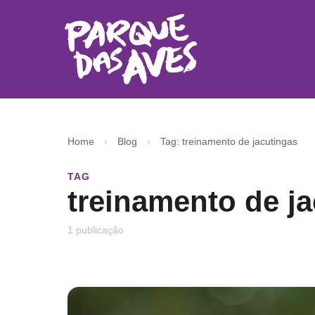
Home
›
Blog
›
Tag: treinamento de jacutingas
TAG
treinamento de j
1 publicação