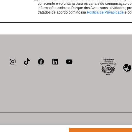
consciente e voluntária para os canais de comunicação do
que todas as compras em nossos res
informações sobre o Parque das Aves, suas atividades, pro
de aves da Mata Atlântica.
tratados de acordo com nossa
Política de Privacidade
e co
a de privacidade
Política de cookies
Acessibilidade