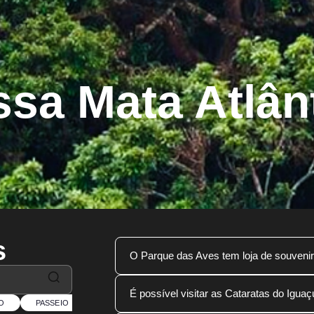
sa Mata Atlân
s
O Parque das Aves tem loja de souven
Não possuímos loja online
. As ven
É possível visitar as Cataratas do Igu
físicas, localizadas na entrada e na
O
PASSEIO
RESTAURANTE
CATARATAS DO IGUAÇU