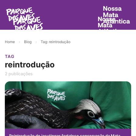
Home
›
Blog
›
Tag: reintrodução
TAG
reintrodução
2 publicações
Reintrodução de jacutingas fortalece conservação da Mata