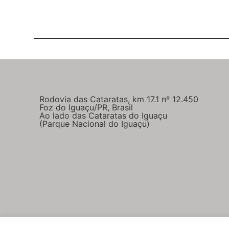
Rodovia das Cataratas, km 17.1 nº 12.450
Foz do Iguaçu/PR, Brasil
Ao lado das Cataratas do Iguaçu
(Parque Nacional do Iguaçu)
Parcerias comerciais
Imprensa e parceiros
Polític