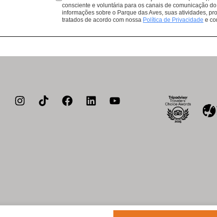
Lembrando que todas as compras 
consciente e voluntária para os canais de comunicação do
informações sobre o Parque das Aves, suas atividades, pro
de conservação de aves da Mata At
tratados de acordo com nossa
Política de Privacidade
e co
a de privacidade
Política de cookies
Acessibilidade