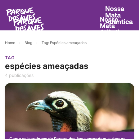
Home
›
Blog
›
Tag: Espécies ameaçadas
TAG
espécies ameaçadas
4 publicações
Como as jacutingas do Parque das Aves aprendem a viver na