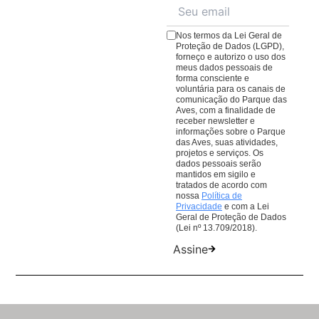
cardápio repleto de pratos e quitutes para todos os
natureza.
gostos.
Veja o cardápio aqui
;
Nos termos da Lei Geral de
O
Café da Praça
, com cafés, lanches e sobremesas
Proteção de Dados (LGPD),
forneço e autorizo o uso dos
para comer ou levar. Lembrando que todas as
meus dados pessoais de
compras em nossos restaurantes ajudam nosso
forma consciente e
voluntária para os canais de
trabalho de conservação de aves da Mata Atlântica.
comunicação do Parque das
Aves, com a finalidade de
receber newsletter e
informações sobre o Parque
das Aves, suas atividades,
projetos e serviços. Os
dados pessoais serão
mantidos em sigilo e
tratados de acordo com
nossa
Política de
Privacidade
e com a Lei
Geral de Proteção de Dados
(Lei nº 13.709/2018).
Assine