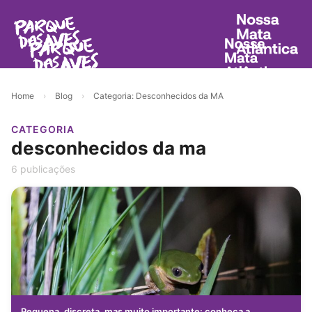
Home
›
Blog
›
Categoria: Desconhecidos da MA
CATEGORIA
desconhecidos da ma
6 publicações
Pequena, discreta, mas muito importante: conheça a