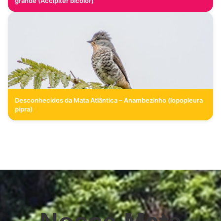
grande (Accipiter bicolor)
Desconhecidos da Mata Atlântica – Anambezinho (lopopleura
pipra)