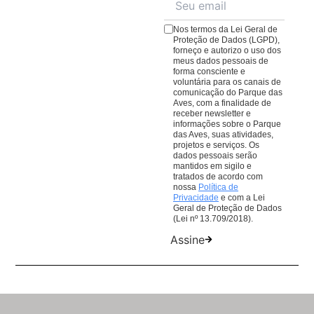
cardápio repleto de pratos e quitutes para todos os
natureza.
gostos.
Veja o cardápio aqui
;
Nos termos da Lei Geral de
O
Café da Praça
, com cafés, lanches e sobremesas
Proteção de Dados (LGPD),
forneço e autorizo o uso dos
para comer ou levar. Lembrando que todas as
meus dados pessoais de
compras em nossos restaurantes ajudam nosso
forma consciente e
voluntária para os canais de
trabalho de conservação de aves da Mata Atlântica.
comunicação do Parque das
Aves, com a finalidade de
receber newsletter e
informações sobre o Parque
das Aves, suas atividades,
projetos e serviços. Os
dados pessoais serão
mantidos em sigilo e
tratados de acordo com
nossa
Política de
Privacidade
e com a Lei
Geral de Proteção de Dados
(Lei nº 13.709/2018).
Assine