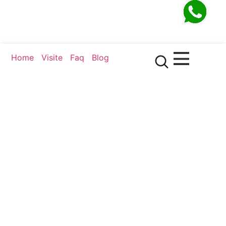
Viveiro Cecropia, os bastidores da construção deste
espaço icônico e curiosidades sobre a vida desses
periquitos na Mata Atlântica.
Home
Visite
Faq
Blog
15 espécies de periquitos que
Cecropia: desc
você encontra no Viveiro
bastidores do maior
Cecropia, no Parque das Aves
aves do Bra