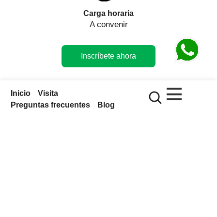
Carga horaria
A convenir
Inscríbete ahora
Inicio
Visita
Preguntas frecuentes
Blog
Más información:
Sobre el Parque das Aves
Historia
Nuestro trabajo
Gobernanza y transparencia
Carreras