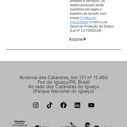
projetos e serviços. Os
dados pessoais serão
mantidos em sigilo e
tratados de acordo com
nossa
Política de
Privacidade
e com a Lei
Geral de Proteção de Dados
(Lei nº 13.709/2018).
Assine
Rodovia das Cataratas, km 17.1 nº 12.450
Foz do Iguaçu/PR, Brasil
Ao lado das Cataratas do Iguaçu
(Parque Nacional do Iguaçu)