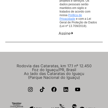
projetos e serviços. Os
dados pessoais serão
mantidos em sigilo e
tratados de acordo com
nossa
Política de
Privacidade
e com a Lei
Geral de Proteção de Dados
(Lei nº 13.709/2018).
Assine
Rodovia das Cataratas, km 17.1 nº 12.450
Foz do Iguaçu/PR, Brasil
Ao lado das Cataratas do Iguaçu
(Parque Nacional do Iguaçu)