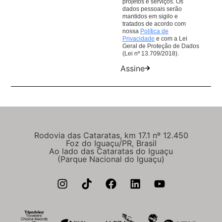
projetos e serviços. Os
dados pessoais serão
mantidos em sigilo e
tratados de acordo com
nossa
Política de
Privacidade
e com a Lei
Geral de Proteção de Dados
(Lei nº 13.709/2018).
Assine
Rodovia das Cataratas, km 17.1 nº 12.450
Foz do Iguaçu/PR, Brasil
Ao lado das Cataratas do Iguaçu
(Parque Nacional do Iguaçu)