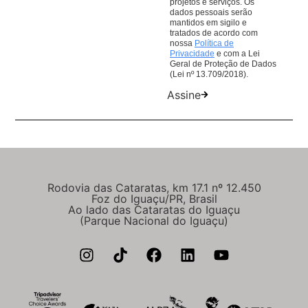
projetos e serviços. Os
dados pessoais serão
mantidos em sigilo e
tratados de acordo com
nossa
Política de
Privacidade
e com a Lei
Geral de Proteção de Dados
(Lei nº 13.709/2018).
Assine
Rodovia das Cataratas, km 17.1 nº 12.450
Foz do Iguaçu/PR, Brasil
Ao lado das Cataratas do Iguaçu
(Parque Nacional do Iguaçu)