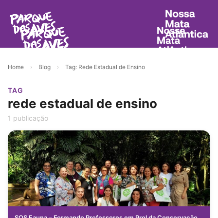
Home
›
Blog
›
Tag: Rede Estadual de Ensino
TAG
rede estadual de ensino
1 publicação
SOS Fauna – Formando Professores em Prol da Conservação