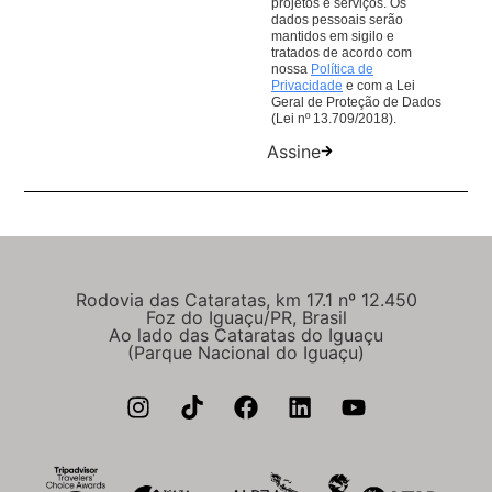
projetos e serviços. Os
dados pessoais serão
mantidos em sigilo e
tratados de acordo com
nossa
Política de
Privacidade
e com a Lei
Geral de Proteção de Dados
(Lei nº 13.709/2018).
Assine
Rodovia das Cataratas, km 17.1 nº 12.450
Foz do Iguaçu/PR, Brasil
Ao lado das Cataratas do Iguaçu
(Parque Nacional do Iguaçu)