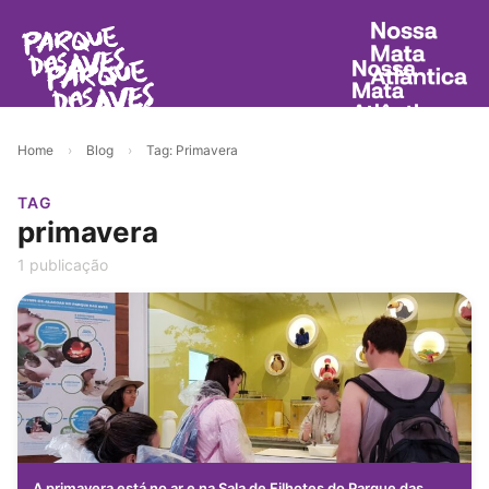
Home
›
Blog
›
Tag: Primavera
TAG
primavera
1 publicação
A primavera está no ar e na Sala de Filhotes do Parque das