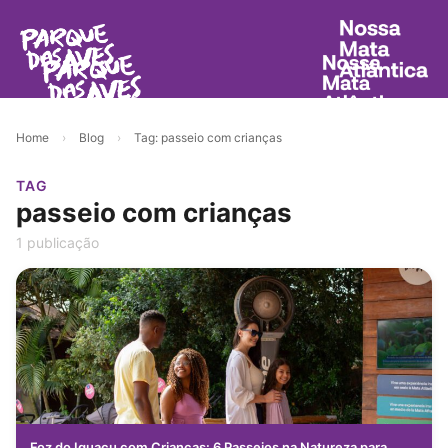
Home
›
Blog
›
Tag: passeio com crianças
TAG
passeio com crianças
1 publicação
Foz do Iguaçu com Crianças: 6 Passeios na Natureza para