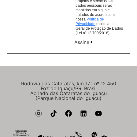
projetos e serviços. Os
dados pessoais serão
mantidos em sigilo e
tratados de acordo com
nossa
Política de
Privacidade
e com a Lei
Geral de Proteção de Dados
(Lei nº 13.709/2018).
Assine
Rodovia das Cataratas, km 17.1 nº 12.450
Foz do Iguaçu/PR, Brasil
Ao lado das Cataratas do Iguaçu
(Parque Nacional do Iguaçu)