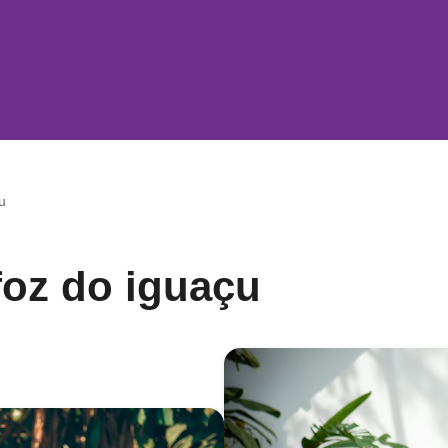
u
foz do iguaçu