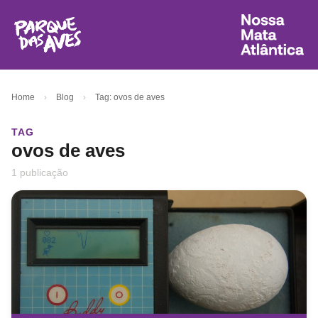
Home
›
Blog
›
Tag: ovos de aves
TAG
ovos de aves
1 publicação