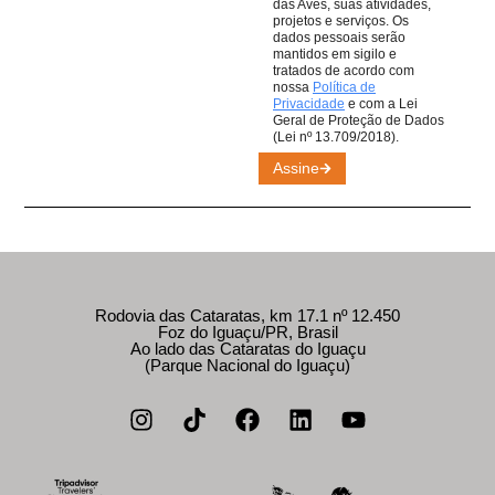
das Aves, suas atividades,
projetos e serviços. Os
dados pessoais serão
mantidos em sigilo e
tratados de acordo com
nossa
Política de
Privacidade
e com a Lei
Geral de Proteção de Dados
(Lei nº 13.709/2018).
Assine
Rodovia das Cataratas, km 17.1 nº 12.450
Foz do Iguaçu/PR, Brasil
Ao lado das Cataratas do Iguaçu
(Parque Nacional do Iguaçu)