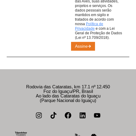
das Aves, suas atividades,
projetos e serviços. Os
dados pessoais serão
mantidos em sigilo e
tratados de acordo com
nossa
Política de
Privacidade
e com a Lei
Geral de Proteção de Dados
(Lei nº 13.709/2018).
Assine
Rodovia das Cataratas, km 17.1 nº 12.450
Foz do Iguaçu/PR, Brasil
Ao lado das Cataratas do Iguaçu
(Parque Nacional do Iguaçu)