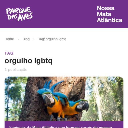
Home
›
Blog
›
Tag: orgulho lgbtq
TAG
orgulho lgbtq
1 publicação
5 animais da Mata Atlântica que formam casais do mesmo