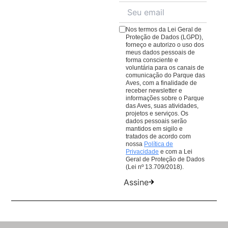
para ter uma conexão ainda mais imersiva com a
cardápio repleto de pratos e quitutes para todos os
natureza.
gostos.
Veja o cardápio aqui
;
Nos termos da Lei Geral de
O
Café da Praça
, com cafés, lanches e sobremesas
Proteção de Dados (LGPD),
forneço e autorizo o uso dos
para comer ou levar. Lembrando que todas as
meus dados pessoais de
compras em nossos restaurantes ajudam nosso
forma consciente e
voluntária para os canais de
trabalho de conservação de aves da Mata Atlântica.
comunicação do Parque das
Aves, com a finalidade de
receber newsletter e
informações sobre o Parque
das Aves, suas atividades,
projetos e serviços. Os
dados pessoais serão
mantidos em sigilo e
tratados de acordo com
nossa
Política de
Privacidade
e com a Lei
Geral de Proteção de Dados
(Lei nº 13.709/2018).
Assine