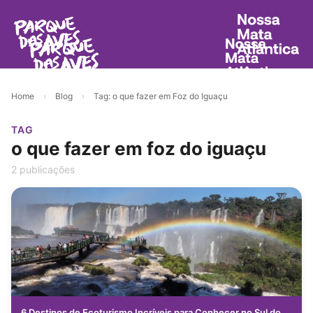
Home
›
Blog
›
Tag: o que fazer em Foz do Iguaçu
TAG
o que fazer em foz do iguaçu
2 publicações
6 Destinos de Ecoturismo Incríveis para Conhecer no Sul do