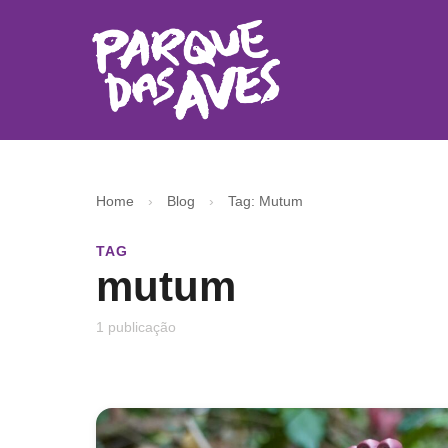
Home
›
Blog
›
Tag: Mutum
TAG
mutum
1 publicação