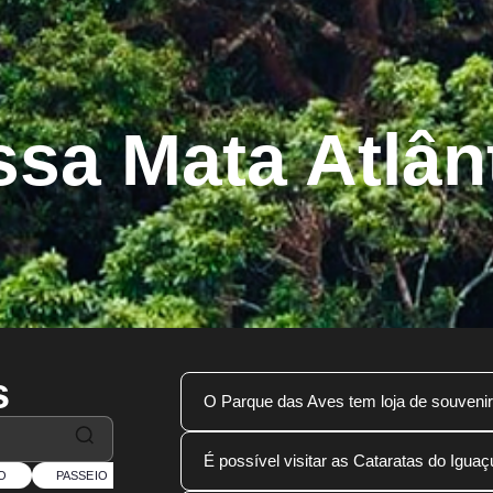
sa Mata Atlân
s
O Parque das Aves tem loja de souven
Não possuímos loja online
. As ven
É possível visitar as Cataratas do Igu
físicas, localizadas na entrada e na
O
PASSEIO
RESTAURANTE
CATARATAS DO IGUAÇU