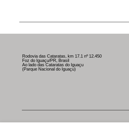
Rodovia das Cataratas, km 17.1 nº 12.450
Foz do Iguaçu/PR, Brasil
Ao lado das Cataratas do Iguaçu
(Parque Nacional do Iguaçu)
Parcerias comerciais
Imprensa e parceiros
Polític