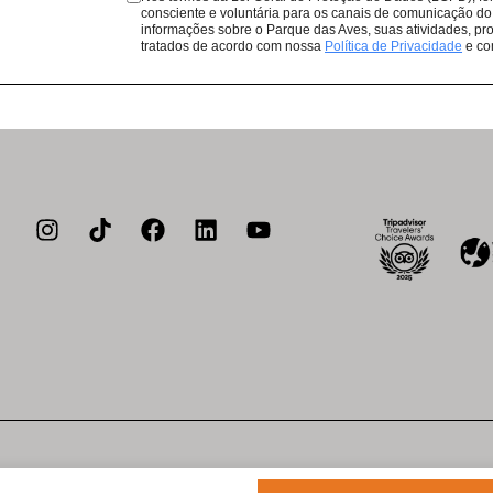
consciente e voluntária para os canais de comunicação do
que todas as compras em nossos res
informações sobre o Parque das Aves, suas atividades, pro
de aves da Mata Atlântica.
tratados de acordo com nossa
Política de Privacidade
e co
a de privacidade
Política de cookies
Acessibilidade