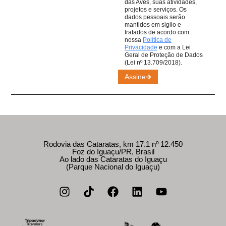
das Aves, suas atividades,
projetos e serviços. Os
dados pessoais serão
mantidos em sigilo e
tratados de acordo com
nossa
Política de
Privacidade
e com a Lei
Geral de Proteção de Dados
(Lei nº 13.709/2018).
Assine
Rodovia das Cataratas, km 17.1 nº 12.450
Foz do Iguaçu/PR, Brasil
Ao lado das Cataratas do Iguaçu
(Parque Nacional do Iguaçu)