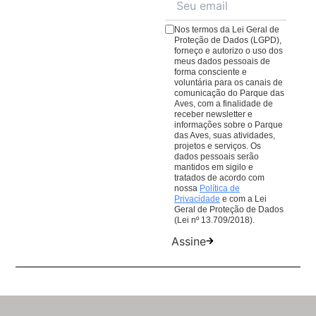
cardápio repleto de pratos e quitutes para todos os
natureza.
gostos.
Veja o cardápio aqui
;
Nos termos da Lei Geral de
O
Café da Praça
, com cafés, lanches e sobremesas
Proteção de Dados (LGPD),
forneço e autorizo o uso dos
para comer ou levar. Lembrando que todas as
meus dados pessoais de
compras em nossos restaurantes ajudam nosso
forma consciente e
voluntária para os canais de
trabalho de conservação de aves da Mata Atlântica.
comunicação do Parque das
Aves, com a finalidade de
receber newsletter e
informações sobre o Parque
das Aves, suas atividades,
projetos e serviços. Os
dados pessoais serão
mantidos em sigilo e
tratados de acordo com
nossa
Política de
Privacidade
e com a Lei
Geral de Proteção de Dados
(Lei nº 13.709/2018).
Assine