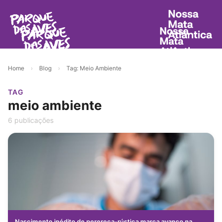
Home
›
Blog
›
Tag: Meio Ambiente
TAG
meio ambiente
6 publicações
Nascimento inédito de perereca-rústica marca avanço na