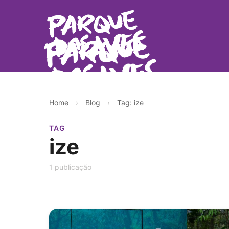
Home
›
Blog
›
Tag: ize
TAG
ize
1 publicação