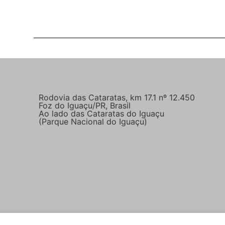
Rodovia das Cataratas, km 17.1 nº 12.450
Foz do Iguaçu/PR, Brasil
Ao lado das Cataratas do Iguaçu
(Parque Nacional do Iguaçu)
Parcerias comerciais
Imprensa e parceiros
Polític