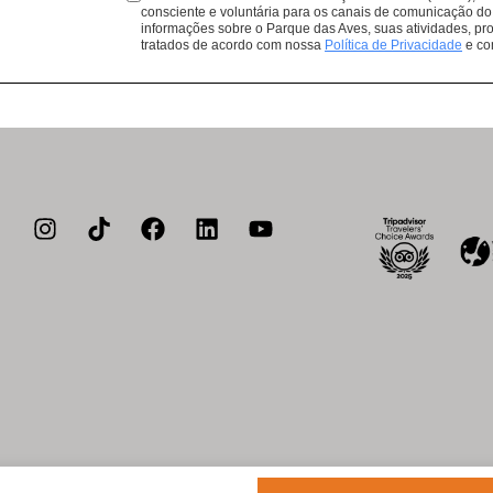
Lembrando que todas as compras 
consciente e voluntária para os canais de comunicação do
informações sobre o Parque das Aves, suas atividades, pro
de conservação de aves da Mata At
tratados de acordo com nossa
Política de Privacidade
e co
a de privacidade
Política de cookies
Acessibilidade