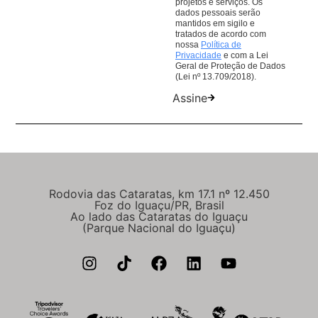
projetos e serviços. Os
dados pessoais serão
mantidos em sigilo e
tratados de acordo com
nossa
Política de
Privacidade
e com a Lei
Geral de Proteção de Dados
(Lei nº 13.709/2018).
Assine
Rodovia das Cataratas, km 17.1 nº 12.450
Foz do Iguaçu/PR, Brasil
Ao lado das Cataratas do Iguaçu
(Parque Nacional do Iguaçu)