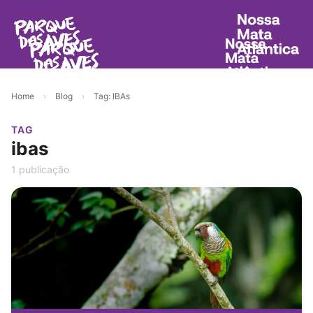
Home
›
Blog
›
Tag: IBAs
TAG
ibas
1 publicação