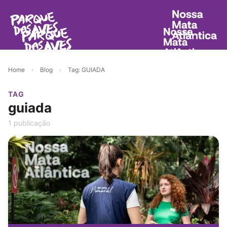
Home
›
Blog
›
Tag: GUIADA
TAG
guiada
1 publicação