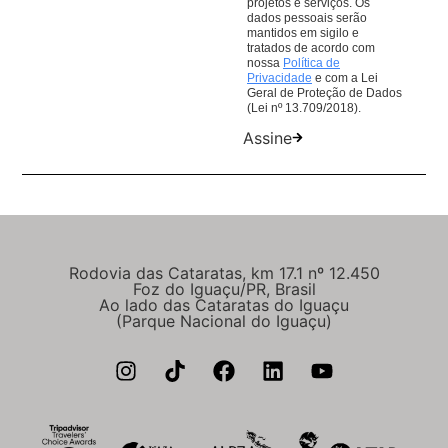
projetos e serviços. Os
dados pessoais serão
mantidos em sigilo e
tratados de acordo com
nossa
Política de
Privacidade
e com a Lei
Geral de Proteção de Dados
(Lei nº 13.709/2018).
Assine
Rodovia das Cataratas, km 17.1 nº 12.450
Foz do Iguaçu/PR, Brasil
Ao lado das Cataratas do Iguaçu
(Parque Nacional do Iguaçu)