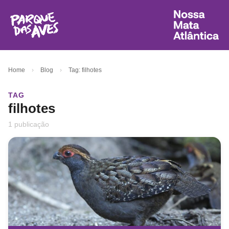
Home
›
Blog
›
Tag: filhotes
TAG
filhotes
1 publicação