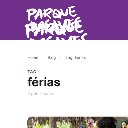
Home
›
Blog
›
Tag: Férias
TAG
férias
3 publicações