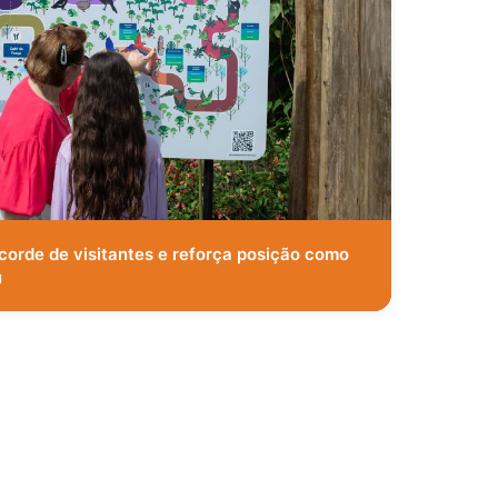
corde de visitantes e reforça posição como
u