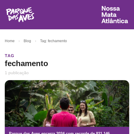
Home
›
Blog
›
Tag: fechamento
TAG
fechamento
1 publicação
Parque das Aves encerra 2024 com recorde de 821.146