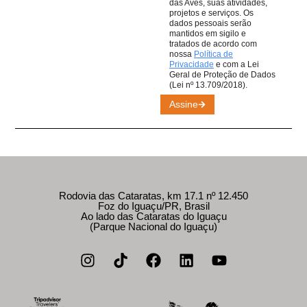
das Aves, suas atividades,
projetos e serviços. Os
dados pessoais serão
mantidos em sigilo e
tratados de acordo com
nossa
Política de
Privacidade
e com a Lei
Geral de Proteção de Dados
(Lei nº 13.709/2018).
Assine
Rodovia das Cataratas, km 17.1 nº 12.450
Foz do Iguaçu/PR, Brasil
Ao lado das Cataratas do Iguaçu
(Parque Nacional do Iguaçu)