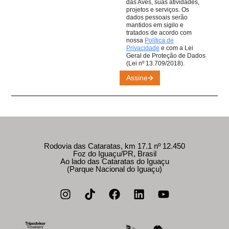
das Aves, suas atividades,
projetos e serviços. Os
dados pessoais serão
mantidos em sigilo e
tratados de acordo com
nossa
Política de
Privacidade
e com a Lei
Geral de Proteção de Dados
(Lei nº 13.709/2018).
Assine
Rodovia das Cataratas, km 17.1 nº 12.450
Foz do Iguaçu/PR, Brasil
Ao lado das Cataratas do Iguaçu
(Parque Nacional do Iguaçu)