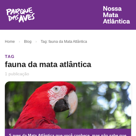
Home
›
Blog
›
Tag: fauna da Mata Atlântica
TAG
fauna da mata atlântica
1 publicação
5 aves da Mata Atlântica que você conhece, mas não sabe que