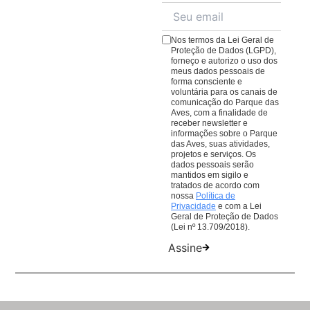
para ter uma conexão ainda mais imersiva com a
cardápio repleto de pratos e quitutes para todos os
natureza.
gostos.
Veja o cardápio aqui
;
Nos termos da Lei Geral de
O
Café da Praça
, com cafés, lanches e sobremesas
Proteção de Dados (LGPD),
forneço e autorizo o uso dos
para comer ou levar. Lembrando que todas as
meus dados pessoais de
compras em nossos restaurantes ajudam nosso
forma consciente e
voluntária para os canais de
trabalho de conservação de aves da Mata Atlântica.
comunicação do Parque das
Aves, com a finalidade de
receber newsletter e
informações sobre o Parque
das Aves, suas atividades,
projetos e serviços. Os
dados pessoais serão
mantidos em sigilo e
tratados de acordo com
nossa
Política de
Privacidade
e com a Lei
Geral de Proteção de Dados
(Lei nº 13.709/2018).
Assine