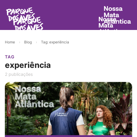
Home
›
Blog
›
Tag: experiência
TAG
experiência
2 publicações