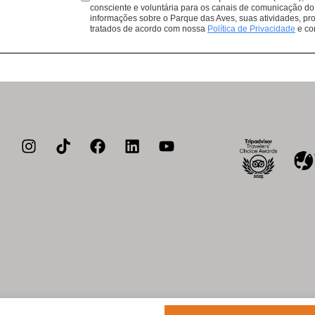
Lembrando que todas as compras 
consciente e voluntária para os canais de comunicação do
informações sobre o Parque das Aves, suas atividades, pro
de conservação de aves da Mata At
tratados de acordo com nossa
Política de Privacidade
e co
a de privacidade
Política de cookies
Acessibilidade