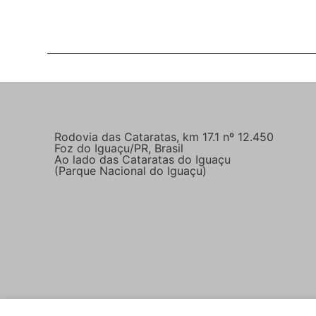
Rodovia das Cataratas, km 17.1 nº 12.450
Foz do Iguaçu/PR, Brasil
Ao lado das Cataratas do Iguaçu
(Parque Nacional do Iguaçu)
Parcerias comerciais
Imprensa e parceiros
Polític