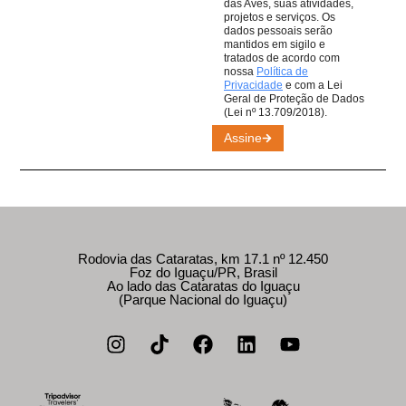
das Aves, suas atividades,
projetos e serviços. Os
dados pessoais serão
mantidos em sigilo e
tratados de acordo com
nossa
Política de
Privacidade
e com a Lei
Geral de Proteção de Dados
(Lei nº 13.709/2018).
Assine
Rodovia das Cataratas, km 17.1 nº 12.450
Foz do Iguaçu/PR, Brasil
Ao lado das Cataratas do Iguaçu
(Parque Nacional do Iguaçu)