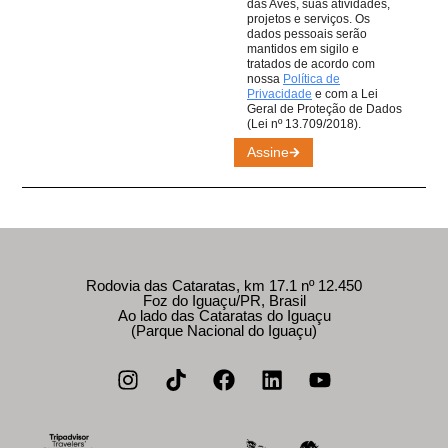
das Aves, suas atividades,
projetos e serviços. Os
dados pessoais serão
mantidos em sigilo e
tratados de acordo com
nossa
Política de
Privacidade
e com a Lei
Geral de Proteção de Dados
(Lei nº 13.709/2018).
Assine
Rodovia das Cataratas, km 17.1 nº 12.450
Foz do Iguaçu/PR, Brasil
Ao lado das Cataratas do Iguaçu
(Parque Nacional do Iguaçu)