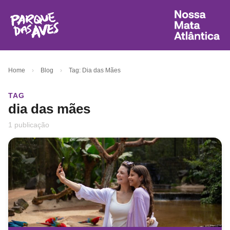
Home
›
Blog
›
Tag: Dia das Mães
TAG
dia das mães
1 publicação