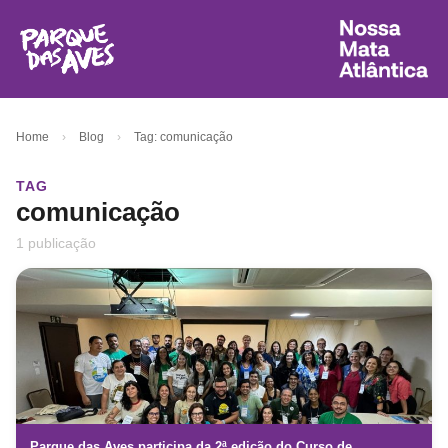
Home
›
Blog
›
Tag: comunicação
TAG
comunicação
1 publicação
Parque das Aves participa da 2ª edição do Curso de