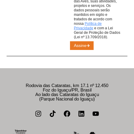
das Aves, suas atividades,
projetos e serviços. Os
dados pessoais serão
mantidos em sigilo e
tratados de acordo com
nossa
Política de
Privacidade
e com a Lei
Geral de Proteção de Dados
(Lei nº 13.709/2018).
Assine
Rodovia das Cataratas, km 17.1 nº 12.450
Foz do Iguaçu/PR, Brasil
Ao lado das Cataratas do Iguaçu
(Parque Nacional do Iguaçu)