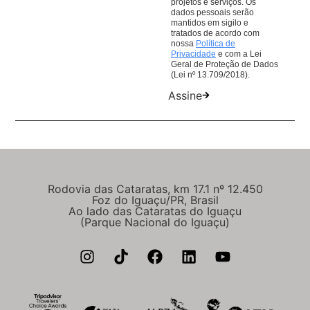
projetos e serviços. Os
dados pessoais serão
mantidos em sigilo e
tratados de acordo com
nossa
Política de
Privacidade
e com a Lei
Geral de Proteção de Dados
(Lei nº 13.709/2018).
Assine
Rodovia das Cataratas, km 17.1 nº 12.450
Foz do Iguaçu/PR, Brasil
Ao lado das Cataratas do Iguaçu
(Parque Nacional do Iguaçu)