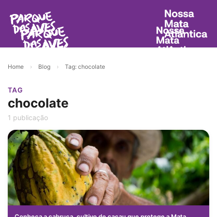
Home
›
Blog
›
Tag: chocolate
TAG
chocolate
1 publicação
Conheça a cabruca, cultivo de cacau que protege a Mata