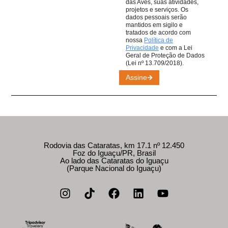
das Aves, suas atividades,
projetos e serviços. Os
dados pessoais serão
mantidos em sigilo e
tratados de acordo com
nossa
Política de
Privacidade
e com a Lei
Geral de Proteção de Dados
(Lei nº 13.709/2018).
Assine
Rodovia das Cataratas, km 17.1 nº 12.450
Foz do Iguaçu/PR, Brasil
Ao lado das Cataratas do Iguaçu
(Parque Nacional do Iguaçu)