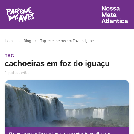
Home
›
Blog
›
Tag: cachoeiras em Foz do Iguaçu
TAG
cachoeiras em foz do iguaçu
1 publicação
O que fazer em Foz do Iguaçu: passeios imperdíveis na