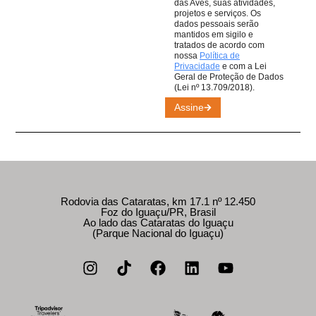
das Aves, suas atividades,
projetos e serviços. Os
dados pessoais serão
mantidos em sigilo e
tratados de acordo com
nossa
Política de
Privacidade
e com a Lei
Geral de Proteção de Dados
(Lei nº 13.709/2018).
Assine
Rodovia das Cataratas, km 17.1 nº 12.450
Foz do Iguaçu/PR, Brasil
Ao lado das Cataratas do Iguaçu
(Parque Nacional do Iguaçu)