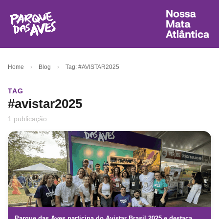
Home
›
Blog
›
Tag: #AVISTAR2025
TAG
#avistar2025
1 publicação
Parque das Aves participa do Avistar Brasil 2025 e destaca