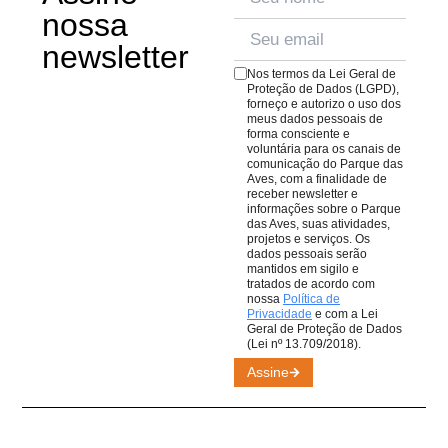
espaço para uma pausa no passeio, conta com cardápio
nossa
conexão ainda mais imersiva com a natureza.
repleto de pratos e quitutes para todos os gostos.
Veja o
newsletter
cardápio aqui
;
Nos termos da Lei Geral de
O
Café da Praça
, com cafés, lanches e sobremesas
Proteção de Dados (LGPD),
forneço e autorizo o uso dos
para comer ou levar. Lembrando que todas as compras
meus dados pessoais de
em nossos restaurantes ajudam nosso trabalho de
forma consciente e
voluntária para os canais de
conservação de aves da Mata Atlântica.
comunicação do Parque das
Aves, com a finalidade de
receber newsletter e
informações sobre o Parque
das Aves, suas atividades,
projetos e serviços. Os
dados pessoais serão
mantidos em sigilo e
tratados de acordo com
nossa
Política de
Privacidade
e com a Lei
Geral de Proteção de Dados
(Lei nº 13.709/2018).
Assine