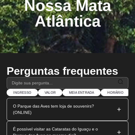
Nossa Mata
Atlântica
Perguntas frequentes
INGRESSO
VALOR
MEIA ENTRADA
HORÁRIO
O Parque das Aves tem loja de souvenirs?
(ONLINE)
Não possuímos loja online
. As vendas acontecem
É possível visitar as Cataratas do Iguaçu e o
exclusivamente em nossas lojas físicas, localizadas na